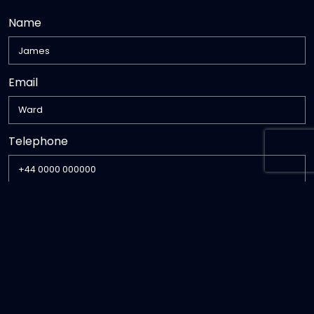
Name
Email
,
Telephone
numeric
only,
Message
Send